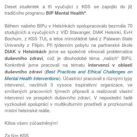
Deset studentek a tři vyučující z KSS se zapojilo do již
tradičního programu
BIP Mental Health
*
.
Během našeho BIPu v Helsinkách spolupracovalo bezmála 70
studujících a vyučujících z VID Stavanger, DIAK Helsinki, EvH
Bochum, z KSS TUL a letos mimořádně také z Palawan State
University z Filipín. Při týdenním pobytu na partnerské škole
DIAK v Helsinkách
jsme se společně věnovali problematice
duševního zdraví
, což je dlouhodobé téma „našich“ BIPů.
Konkrétně jsme pracovali na tématu
intervencí v oblasti
duševního zdraví
(
Best Practices and Ethical Challenges on
Mental Health Interventions
). Účastníci pracovali s různými typy
intervencí, navštívili 3 vysoce inspirativní organizace, ve
smíšených pracovních týmech připravili a realizovali vlastní
intervenci ve prospěch duševního zdraví. V neposlední řadě
vyzkoušeli spolupráci v multikulturním prostředí a prozkoumali
místní helsinské reálie.
Kiitos všem zúčastněným!
Za tým KSS