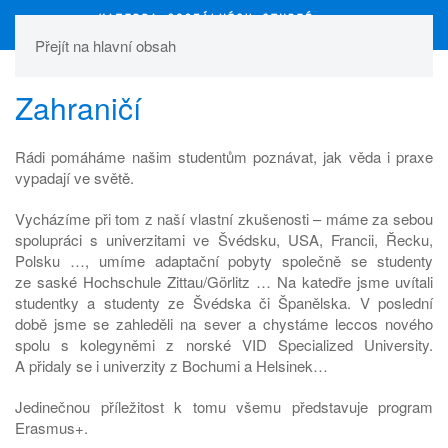
Přejít na hlavní obsah
Zahraničí
Rádi pomáháme našim studentům poznávat, jak věda i praxe
vypadají ve světě.
Vycházíme při tom z naší vlastní zkušenosti – máme za sebou
spolupráci s univerzitami ve Švédsku, USA, Francii, Řecku,
Polsku …, umíme adaptační pobyty společně se studenty
ze saské Hochschule Zittau/Görlitz … Na katedře jsme uvítali
studentky a studenty ze Švédska či Španělska. V poslední
době jsme se zahleděli na sever a chystáme leccos nového
spolu s kolegyněmi z norské VID Specialized University.
A přidaly se i univerzity z Bochumi a Helsinek…
Jedinečnou příležitost k tomu všemu představuje program
Erasmus+.