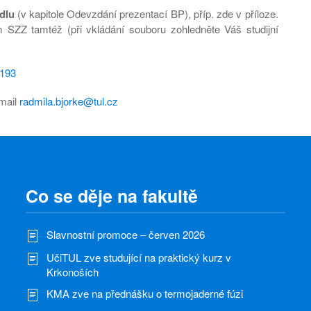
dlu
(v kapitole Odevzdání prezentací BP), příp. zde v příloze.
SZZ tamtéž (při vkládání souboru zohledněte Váš studijní
0193
-mail
radmila.bjorke@tul.cz
Co se děje na fakultě
Slavnostní promoce – červen 2026
UčiTUL zve studující na praktický kurz v
Krkonoších
KMA zve na přednášku o termojaderné fúzi