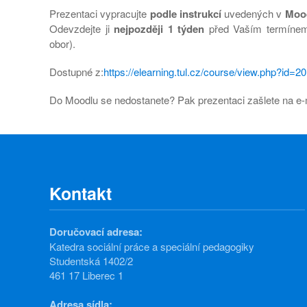
Prezentaci vypracujte
podle instrukcí
uvedených v
Moo
Odevzdejte ji
nejpozději 1 týden
před Vaším termínem 
obor).
Dostupné z:
https://elearning.tul.cz/course/view.php?id=2
Do Moodlu se nedostanete? Pak prezentaci zašlete na e
Kontakt
Doručovací adresa:
Katedra sociální práce a speciální pedagogiky
Studentská 1402/2
461 17 Liberec 1
Adresa sídla: