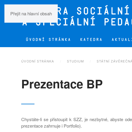
Přejít na hlavní obsah
ÚVODNÍ STRÁNKA
KATEDRA
AKTUAL
ÚVODNÍ STRÁNKA
STUDIUM
STÁTNÍ ZÁVĚREČN
Prezentace BP
Chystáte-li se přistoupit k SZZ, je nezbytné, abyste od
prezentace zahrnuje i Portfolio).