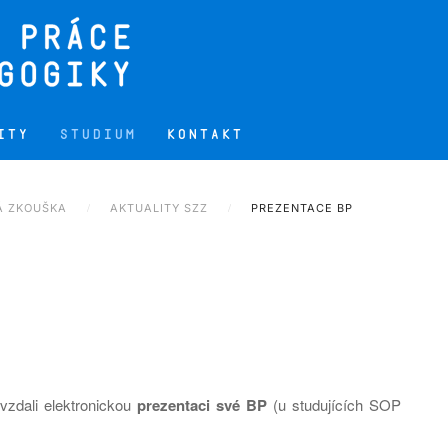
ITY
STUDIUM
KONTAKT
Á ZKOUŠKA
AKTUALITY SZZ
PREZENTACE BP
evzdali elektronickou
prezentaci své BP
(u studujících SOP